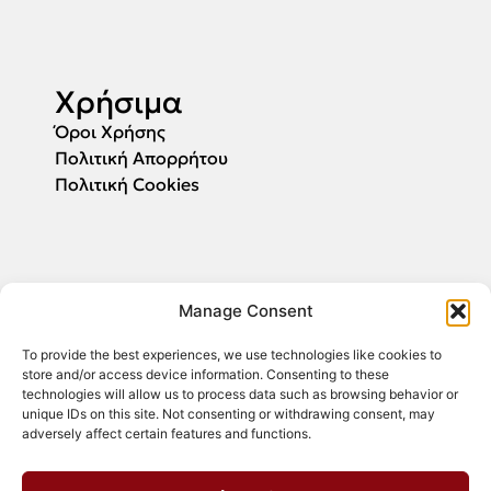
Χρήσιμα
Όροι Χρήσης
Πολιτική Απορρήτου
Πολιτική Cookies
Αιτήσεις
Manage Consent
Συμπληρώστε το email σας και θα σας
ενημερώσουμε για την έναρξη υποβολής των
To provide the best experiences, we use technologies like cookies to
αιτήσεων.
store and/or access device information. Consenting to these
technologies will allow us to process data such as browsing behavior or
unique IDs on this site. Not consenting or withdrawing consent, may
adversely affect certain features and functions.
ΕΓΓΡΑΦΗ