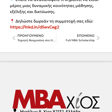
μέρος μιας δυναμικής κοινότητας μάθησης,
εξέλιξης και δικτύωσης.
Δηλώστε δωρεάν τη συμμετοχή σας εδώ:
https://lnkd.in/d5wvCeg2
ΠΡΟΗΓΟΎΜΕΝΟ
ΕΠΌΜΕΝΟ
Τεχνητή Νοημοσύνη στο HR: Σύμμαχος, Αντίπαλος ή ο Νέος Συνάδελφος;
Full MBA Scholarship
Μιχάλων 8, Χίος 82132, Ελλάδα