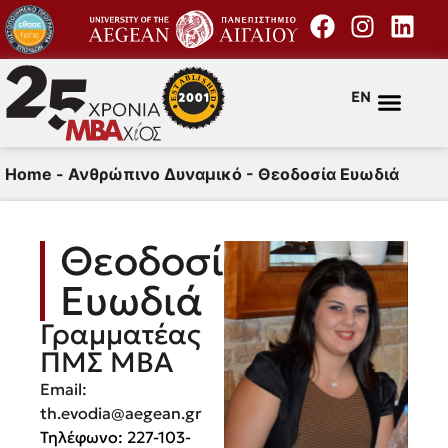
EN
Home
-
Ανθρώπινο Δυναμικό
-
Θεοδοσία Ευωδιά
Θεοδοσία
Ευωδιά
Γραμματέας
ΠΜΣ ΜΒΑ
Email:
th.evodia@aegean.gr
Τηλέφωνο: 227-103-